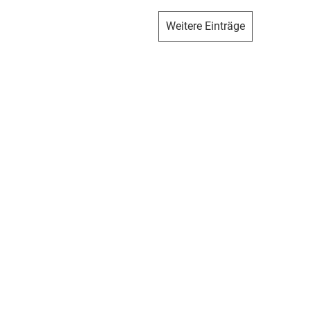
Weitere Einträge