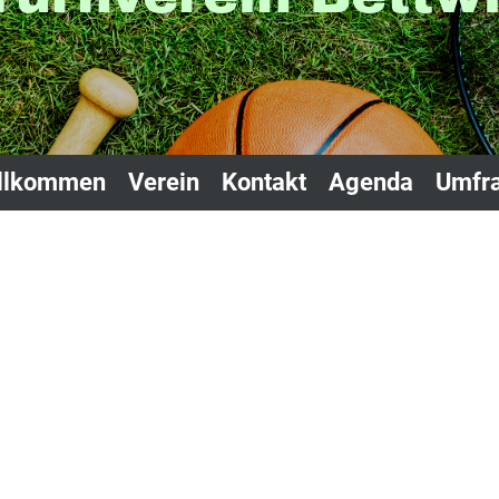
llkommen
Verein
Kontakt
Agenda
Umfr