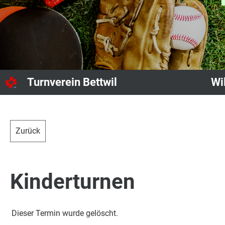
Turnverein Bettwil
Wi
Zurück
Kinderturnen
Dieser Termin wurde gelöscht.