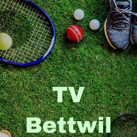
TV
Bettwil